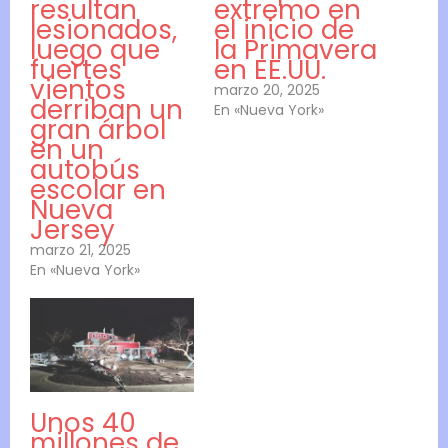
resultan
extremo en
lesionados,
el inicio de
luego que
la Primavera
fuertes
en EE.UU.
vientos
marzo 20, 2025
derriban un
En «Nueva York»
gran árbol
en un
autobús
escolar en
Nueva
Jersey
marzo 21, 2025
En «Nueva York»
Unos 40
millones de