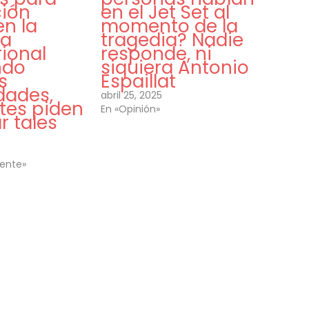
ción
en el Jet Set al
n la
momento de la
ra
tragedia? Nadie
ional
responde, ni
ndo
siquiera Antonio
s
Espaillat
ades,
abril 25, 2025
tes piden
En «Opinión»
r tales
ente»