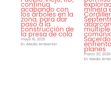
continúa
explora
acabando con
minera e
los árboles en la
Cordille
zona, para dar
Septentr
paso a la
abarca
construcción de
múltiple
la presa de cola
comunid
Sacerdo
mayo 16, 2025
enfrenta
En «Medio Ambiente»
planes
marzo 20, 2026
En «Medio Ambi