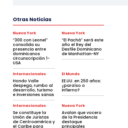
Otras Noticias
Nueva York
Nueva York
“300 con Leonel”
“El Pachá” será este
consolida su
año el Rey del
presencia entre
Desfile Dominicano
dominicanos
de Manhattan-NY
circunscripción 1-
USA
Internacionales
El Mundo
Hondo Valle
EE.UU. en 250 años:
despega, rumbo al
¿paraíso o
desarrollo, turismo
infierno?
e inversiones sanas
Internacionales
Nueva York
Se constituye la
Avalan que vocero
Unión de Juristas
de la Presidencia
de Centroamérica y
destaque
el Caribe para
principales