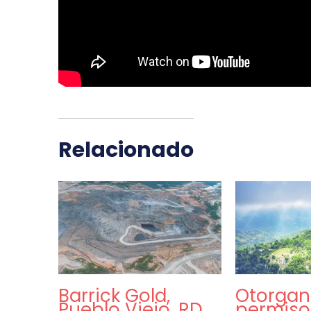
Relacionado
Barrick Gold,
Otorgan
Pueblo Viejo, RD,
permiso