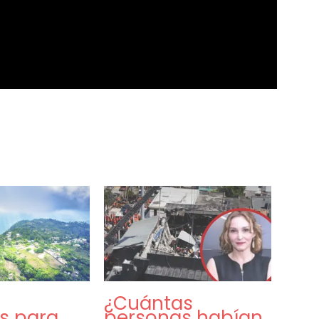
¿Cuántas
s para
personas habían