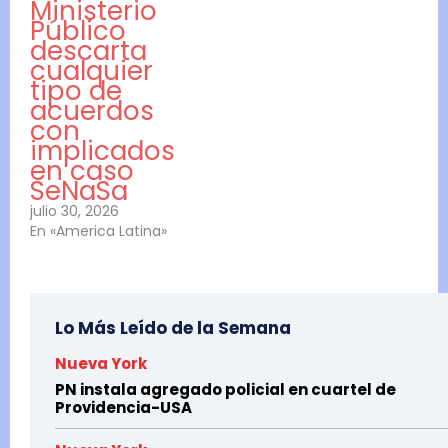
Ministerio
Público
descarta
cualquier
tipo de
acuerdos
con
implicados
en caso
SeNaSa
julio 30, 2026
En «America Latina»
Lo Más Leído de la Semana
Nueva York
PN instala agregado policial en cuartel de
Providencia-USA