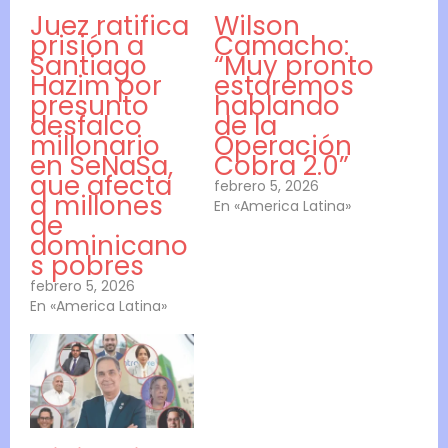
Juez ratifica
Wilson
prisión a
Camacho:
Santiago
“Muy pronto
Hazim por
estaremos
presunto
hablando
desfalco
de la
millonario
Operación
en SeNaSa,
Cobra 2.0”
que afecta
febrero 5, 2026
a millones
En «America Latina»
de
dominicano
s pobres
febrero 5, 2026
En «America Latina»