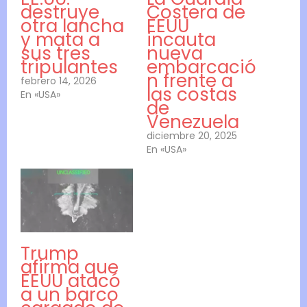
destruye
Costera de
otra lancha
EEUU
y mata a
incauta
sus tres
nueva
tripulantes
embarcació
n frente a
febrero 14, 2026
las costas
En «USA»
de
Venezuela
diciembre 20, 2025
En «USA»
Trump
afirma que
EEUU atacó
a un barco