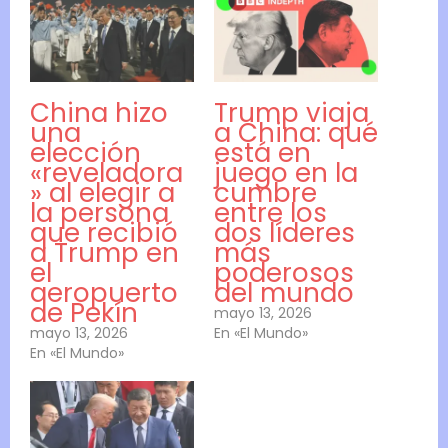
China hizo
Trump viaja
una
a China: qué
elección
está en
«reveladora
juego en la
» al elegir a
cumbre
la persona
entre los
que recibió
dos líderes
a Trump en
más
el
poderosos
aeropuerto
del mundo
de Pekín
mayo 13, 2026
mayo 13, 2026
En «El Mundo»
En «El Mundo»