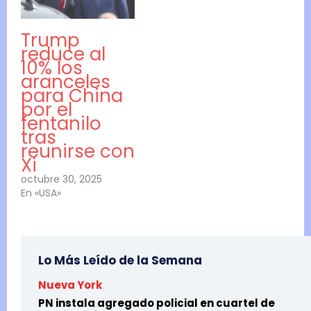
Trump
reduce al
10% los
aranceles
para China
por el
fentanilo
tras
reunirse con
Xi
octubre 30, 2025
En «USA»
Lo Más Leído de la Semana
Nueva York
PN instala agregado policial en cuartel de