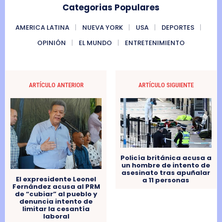
Categorias Populares
AMERICA LATINA
NUEVA YORK
USA
DEPORTES
OPINIÓN
EL MUNDO
ENTRETENIMIENTO
ARTÍCULO ANTERIOR
ARTÍCULO SIGUIENTE
Policía británica acusa a
un hombre de intento de
asesinato tras apuñalar
El expresidente Leonel
a 11 personas
Fernández acusa al PRM
de “cubiar” al pueblo y
denuncia intento de
limitar la cesantía
laboral