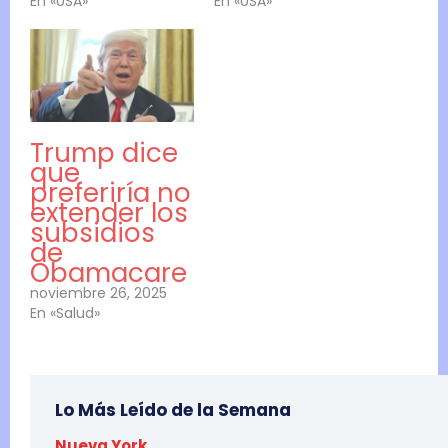
En «USA»
En «USA»
Trump dice
que
preferiría no
extender los
subsidios
de
Obamacare
noviembre 26, 2025
En «Salud»
Lo Más Leído de la Semana
Nueva York