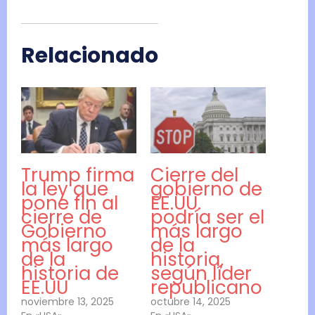
Relacionado
Trump firma
Cierre del
la ley que
gobierno de
pone fin al
EE.UU.
cierre de
podría ser el
Gobierno
más largo
más largo
de la
de la
historia,
historia de
según líder
EE.UU
republicano
noviembre 13, 2025
octubre 14, 2025