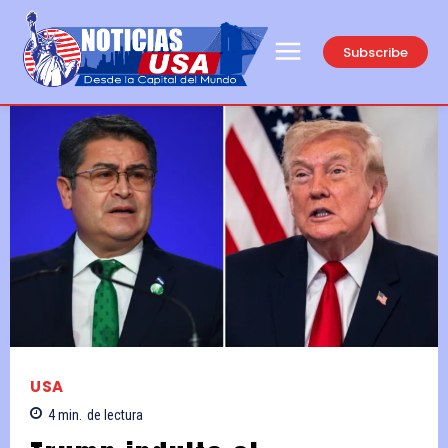
Subscribe
USA
4
min.
de lectura