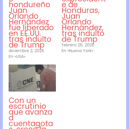
hondureño
e de
Juan
Honduras,
Orlando
Juan
Hernández
Orlando
fue liberado
Hernández,
en EE.UU.
tras indulto
tras indulto
de Trump
de Trump
febrero 26, 2026
diciembre 2, 2025
En «Nueva York»
En «USA»
Con un
escrutinio
que avanza
a
cuentagota