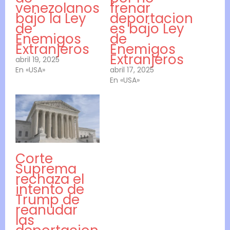
venezolanos
frenar
bajo la Ley
deportacion
de
es bajo Ley
Enemigos
de
Extranjeros
Enemigos
Extranjeros
abril 19, 2025
En «USA»
abril 17, 2025
En «USA»
Corte
Suprema
rechaza el
intento de
Trump de
reanudar
las