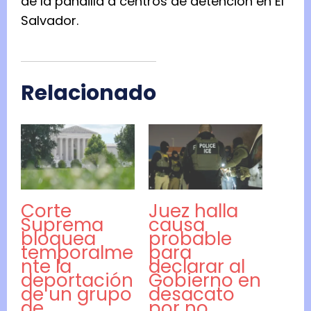
de la pandilla a centros de detención en El
Salvador.
Relacionado
Corte
Juez halla
Suprema
causa
bloquea
probable
temporalme
para
nte la
declarar al
deportación
Gobierno en
de un grupo
desacato
de
por no