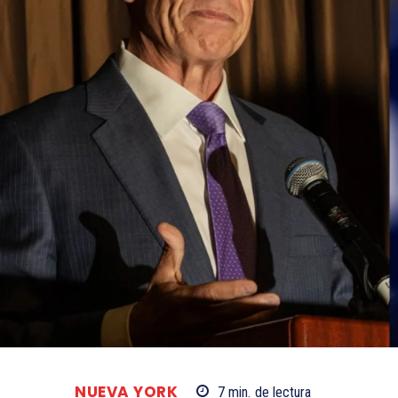
NUEVA YORK
7
min.
de lectura