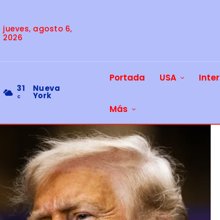
jueves, agosto 6,
2026
Portada
USA
Inte
31
Nueva
York
C
Más