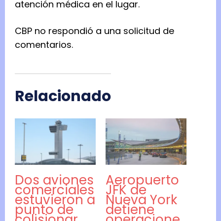
atención médica en el lugar.
CBP no respondió a una solicitud de
comentarios.
Relacionado
Dos aviones
Aeropuerto
comerciales
JFK de
estuvieron a
Nueva York
punto de
detiene
colisionar
operacione