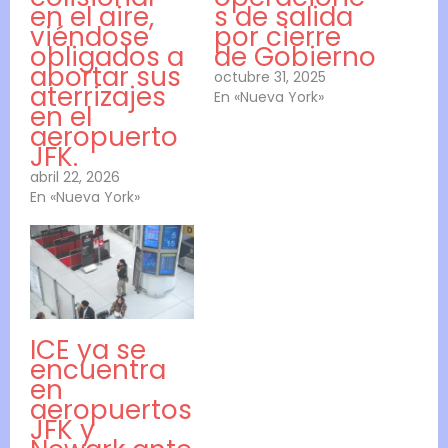
en el aire,
s de salida
viéndose
por cierre
obligados a
de Gobierno
abortar sus
octubre 31, 2025
aterrizajes
En «Nueva York»
en el
aeropuerto
JFK.
abril 22, 2026
En «Nueva York»
ICE ya se
encuentra
en
aeropuertos
JFK y