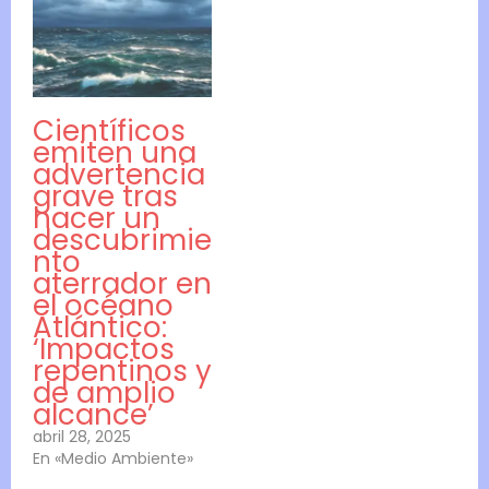
Científicos
emiten una
advertencia
grave tras
hacer un
descubrimie
nto
aterrador en
el océano
Atlántico:
‘Impactos
repentinos y
de amplio
alcance’
abril 28, 2025
En «Medio Ambiente»