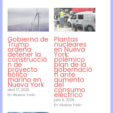
Gobierno de
Plantas
Trump
nucleares
ordena
en Nueva
detener la
York:
construcció
polémico
n de
plan de la
proyecto
gobernació
eólico
n ante
marino en
aumento
Nueva York
del
consumo
abril 17, 2025
eléctrico
En «Nueva York»
julio 9, 2026
En «Nueva York»