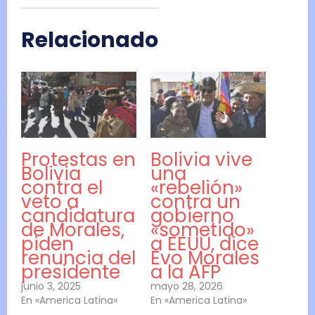
Relacionado
Protestas en
Bolivia vive
Bolivia
una
contra el
«rebelión»
veto a
contra un
candidatura
gobierno
de Morales,
«sometido»
piden
a EEUU, dice
renuncia del
Evo Morales
presidente
a la AFP
junio 3, 2025
mayo 28, 2026
En «America Latina»
En «America Latina»