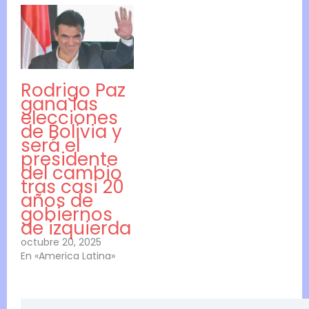
Rodrigo Paz
gana las
elecciones
de Bolivia y
será el
presidente
del cambio
tras casi 20
años de
gobiernos
de izquierda
octubre 20, 2025
En «America Latina»