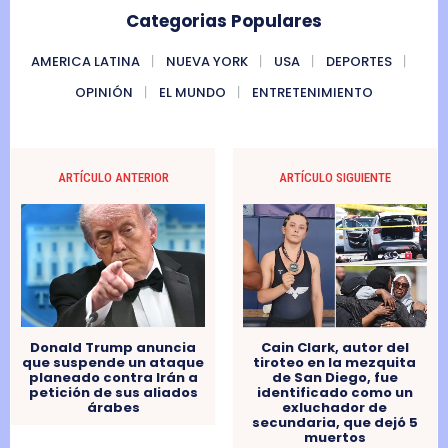
Categorias Populares
AMERICA LATINA
NUEVA YORK
USA
DEPORTES
OPINIÓN
EL MUNDO
ENTRETENIMIENTO
ARTÍCULO ANTERIOR
ARTÍCULO SIGUIENTE
Cain Clark, autor del
Donald Trump anuncia
tiroteo en la mezquita
que suspende un ataque
de San Diego, fue
planeado contra Irán a
identificado como un
petición de sus aliados
exluchador de
árabes
secundaria, que dejó 5
muertos