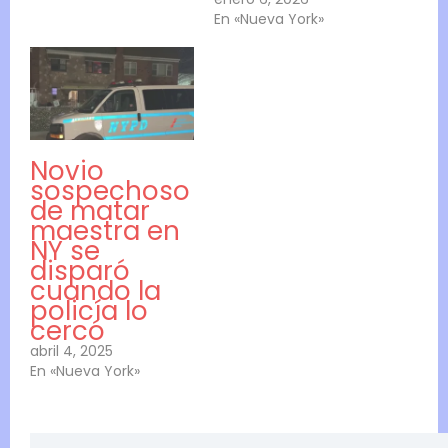
En «Nueva York»
Novio
sospechoso
de matar
maestra en
NY se
disparó
cuando la
policía lo
cercó
abril 4, 2025
En «Nueva York»