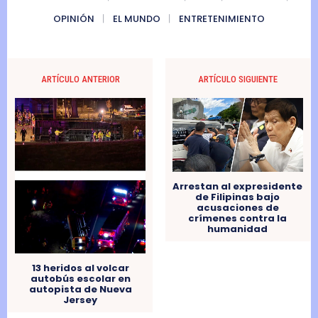
OPINIÓN
EL MUNDO
ENTRETENIMIENTO
ARTÍCULO ANTERIOR
ARTÍCULO SIGUIENTE
Arrestan al expresidente
de Filipinas bajo
acusaciones de
crímenes contra la
humanidad
13 heridos al volcar
autobús escolar en
autopista de Nueva
Jersey