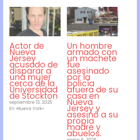
Actor de
Un hombre
Nueva
armado con
Jersey
un machete
acusado de
fue
disparar a
asesinado
una mujer
por la
cerca de la
policía
Universidad
afuera de su
de Stockton
casa en
Nueva
septiembre 13, 2025
Jersey y
En «Nueva York»
asesinó a su
propia
madre y
abuelos.
enero 6, 2026