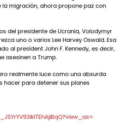
de la migración, ahora propone paz con
os del presidente de Ucrania, Volodymyr
rezca uno o varios Lee Harvey Oswald. Esa
o al president John F. Kennedy, es decir,
ue asesinen a Trump.
pero realmente luce como una absurda
s hacer para detener sus planes
C_
JSYrYV93iklTEhAjiBqQ?view_as=