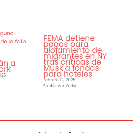
FEMA detiene
pagos para
alojamiento de
migrantes en NY
tras críticas de
án a
Musk a fondos
ork
para hoteles
025
febrero 12, 2025
En «Nueva York»