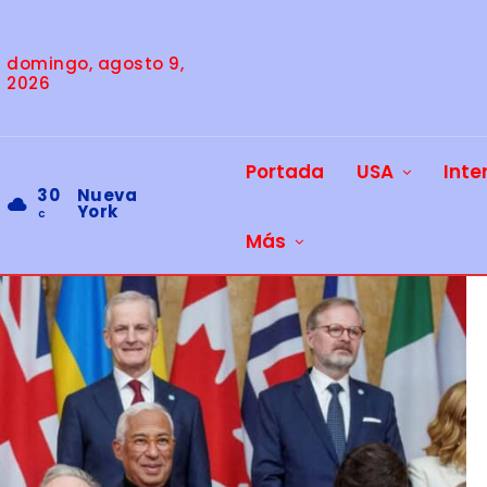
domingo, agosto 9,
2026
Portada
USA
Inte
30
Nueva
York
C
Más