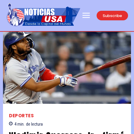
Subscribe
DEPORTES
4
min.
de lectura