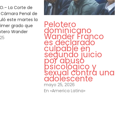
.– La Corte de
a Cámara Penal de
uló este martes la
Pelotero
rimer grado que
dominicano
otero Wander
Wander Franco
os de prisión
025
es declarado
 abuso sexual y
culpable en
ntra una
segundo juicio
 tribunal ordenó,
por abuso
ebración de un
psicológico y
sexual contra una
adolescente
mayo 25, 2026
En «America Latina»