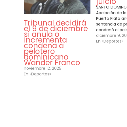
juicio
SANTO DOMINGO
Apelación de l
Puerto Plata an
Tribunal decidirá
sentencia de p
el 9 de diciembre
condenó al pel
si anula o
Franco a dos añ
diciembre 9, 2
incrementa
suspendida por
En «Deportes»
condena a
psicológico co
pelotero
adolescente. El
dominicano
además, la cel
Wander Franco
nuevo…
noviembre 12, 2025
En «Deportes»