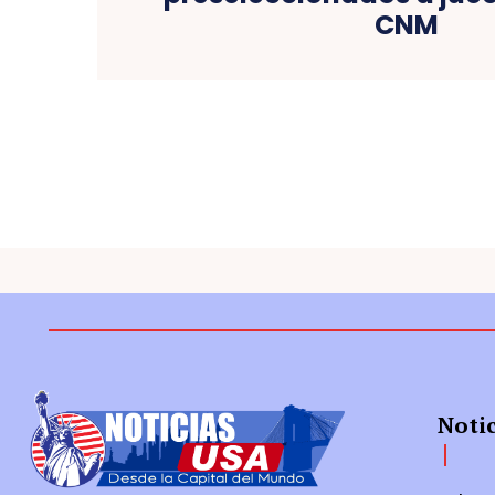
CNM
Noti