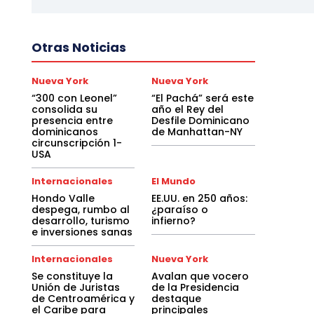
Otras Noticias
Nueva York
Nueva York
“300 con Leonel”
“El Pachá” será este
consolida su
año el Rey del
presencia entre
Desfile Dominicano
dominicanos
de Manhattan-NY
circunscripción 1-
USA
Internacionales
El Mundo
Hondo Valle
EE.UU. en 250 años:
despega, rumbo al
¿paraíso o
desarrollo, turismo
infierno?
e inversiones sanas
Internacionales
Nueva York
Se constituye la
Avalan que vocero
Unión de Juristas
de la Presidencia
de Centroamérica y
destaque
el Caribe para
principales