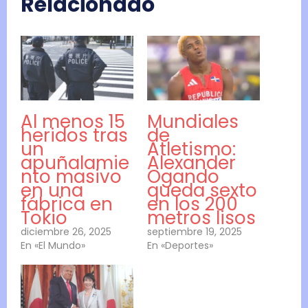
Relacionado
Al menos 15
Mundiales
heridos tras
de
un
Atletismo:
apuñalamie
Alexander
nto masivo
Ogando
en una
queda sexto
fábrica en
en los 200
Tokio
metros lisos
diciembre 26, 2025
septiembre 19, 2025
En «El Mundo»
En «Deportes»