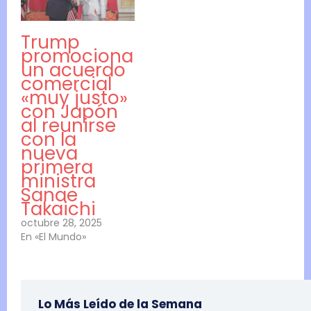
Trump
promociona
un acuerdo
comercial
«muy justo»
con Japón
al reunirse
con la
nueva
primera
ministra
Sanae
Takaichi
octubre 28, 2025
En «El Mundo»
Lo Más Leído de la Semana