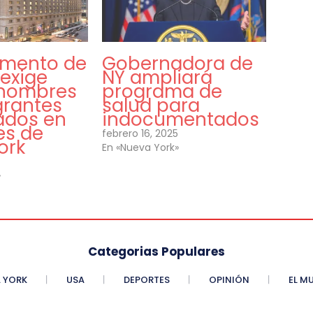
mento de
Gobernadora de
 exige
NY ampliará
e nombres
programa de
grantes
salud para
ados en
indocumentados
es de
febrero 16, 2025
ork
En «Nueva York»
»
Categorias Populares
 YORK
USA
DEPORTES
OPINIÓN
EL M