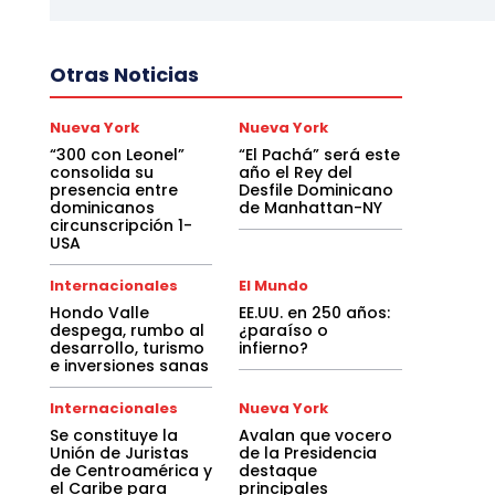
Otras Noticias
Nueva York
Nueva York
“300 con Leonel”
“El Pachá” será este
consolida su
año el Rey del
presencia entre
Desfile Dominicano
dominicanos
de Manhattan-NY
circunscripción 1-
USA
Internacionales
El Mundo
Hondo Valle
EE.UU. en 250 años:
despega, rumbo al
¿paraíso o
desarrollo, turismo
infierno?
e inversiones sanas
Internacionales
Nueva York
Se constituye la
Avalan que vocero
Unión de Juristas
de la Presidencia
de Centroamérica y
destaque
el Caribe para
principales