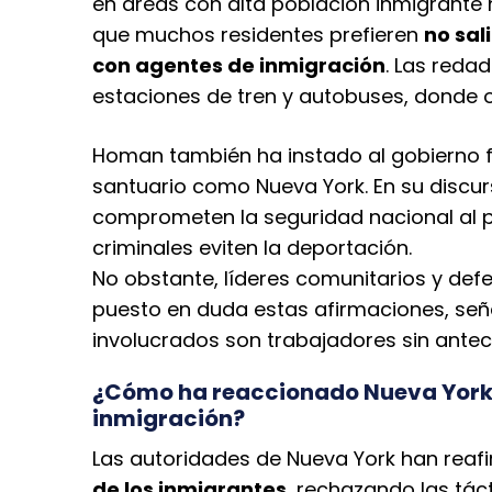
en áreas con alta población inmigrante
que muchos residentes prefieren
no sal
con agentes de inmigración
. Las reda
estaciones de tren y autobuses, donde o
Homan también ha instado al gobierno 
santuario como Nueva York. En su discurs
comprometen la seguridad nacional al 
criminales eviten la deportación.
No obstante, líderes comunitarios y de
puesto en duda estas afirmaciones, señ
involucrados son trabajadores sin ante
¿Cómo ha reaccionado Nueva York a
inmigración?
Las autoridades de Nueva York han rea
de los inmigrantes
, rechazando las tác