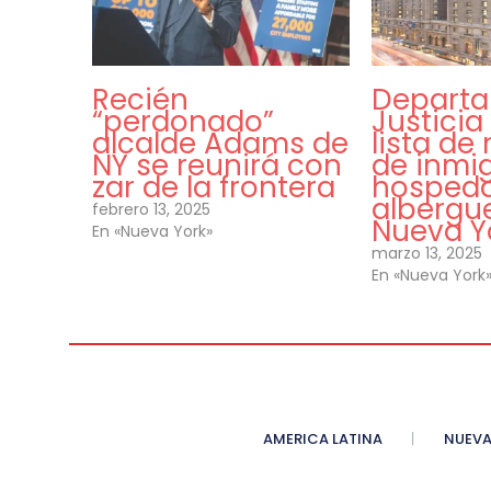
Recién
Departa
“perdonado”
Justicia
alcalde Adams de
lista d
NY se reunirá con
de inmi
zar de la frontera
hosped
albergu
febrero 13, 2025
Nueva Y
En «Nueva York»
marzo 13, 2025
En «Nueva York
AMERICA LATINA
NUEVA