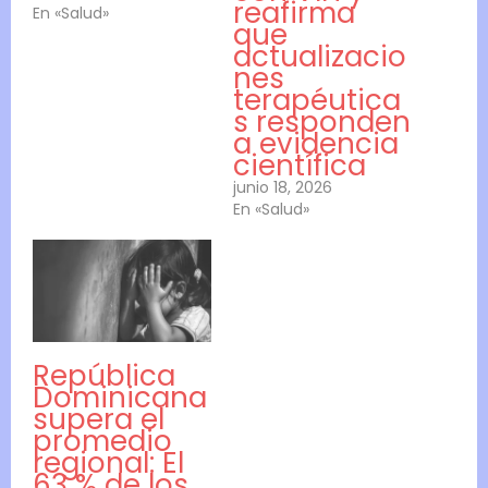
reafirma
En «Salud»
que
actualizacio
nes
terapéutica
s responden
a evidencia
científica
junio 18, 2026
En «Salud»
República
Dominicana
supera el
promedio
regional: El
63 % de los