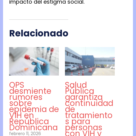
impacto del estigma social.
Relacionado
OPS
Salud
desmiente
Pública
rumores
garantiza
sobre
continuidad
epidemia de
de
VIH en
tratamiento
República
s para
Dominicana
personas
con VIH y
febrero 11, 2026