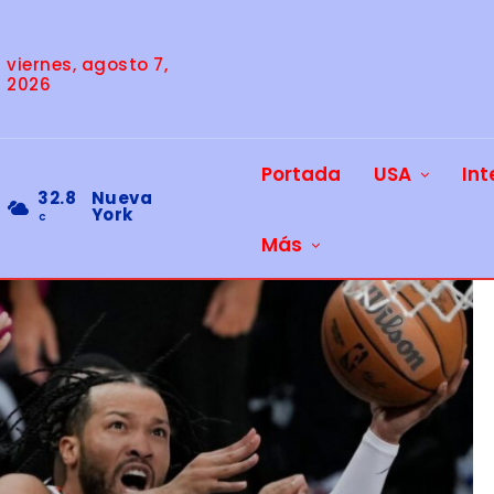
viernes, agosto 7,
2026
Portada
USA
Int
32.8
Nueva
York
C
Más