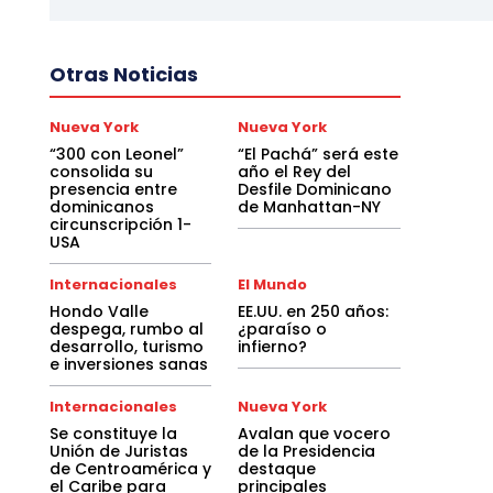
Otras Noticias
Nueva York
Nueva York
“300 con Leonel”
“El Pachá” será este
consolida su
año el Rey del
presencia entre
Desfile Dominicano
dominicanos
de Manhattan-NY
circunscripción 1-
USA
Internacionales
El Mundo
Hondo Valle
EE.UU. en 250 años:
despega, rumbo al
¿paraíso o
desarrollo, turismo
infierno?
e inversiones sanas
Internacionales
Nueva York
Se constituye la
Avalan que vocero
Unión de Juristas
de la Presidencia
de Centroamérica y
destaque
el Caribe para
principales