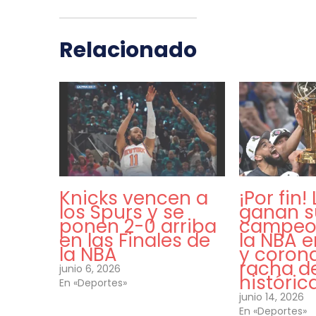
Relacionado
Knicks vencen a
¡Por fin!
los Spurs y se
ganan s
ponen 2-0 arriba
campeo
en las Finales de
la NBA 
la NBA
y coron
racha de
junio 6, 2026
histórica
En «Deportes»
junio 14, 2026
En «Deportes»