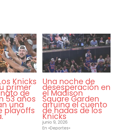
 Los Knicks
Una noche de
u primer
desesperación en
nato de
el Madison
en 53 años
Square Garden
an una
arruina el cuento
 playoffs
de hadas de los
.
Knicks
junio 9, 2026
En «Deportes»