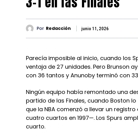
3-1 en las Finales
Por
Redacción
junio 11, 2026
or la
Parecía imposible al inicio, cuando los 
aron al
ventaja de 27 unidades. Pero Brunson ay
s de Jalen
los
con 36 tantos y Anunoby terminó con 33
 a los
ar el
Ningún equipo había remontado una des
partido de las Finales, cuando Boston lo
que la NBA comenzó a llevar un registro
cuatro cuartos en 1997—. Los Spurs ampli
cuarto.