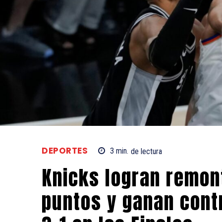
DEPORTES
3
min.
de lectura
Knicks logran remon
puntos y ganan contr