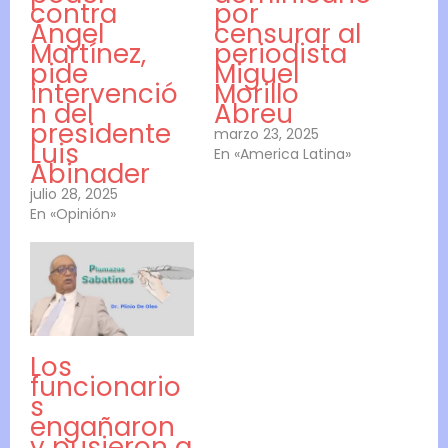
contra
por
Ángel
censurar al
Martínez,
periodista
pide
Miguel
intervenció
Morillo
n del
Abreu
presidente
marzo 23, 2025
Luis
En «America Latina»
Abinader
julio 28, 2025
En «Opinión»
Los
funcionario
s
engañaron
y pusieron a