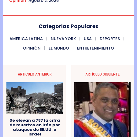
Opinión
Agosto 2, 2026
Categorias Populares
AMERICA LATINA
NUEVA YORK
USA
DEPORTES
OPINIÓN
EL MUNDO
ENTRETENIMIENTO
ARTÍCULO ANTERIOR
ARTÍCULO SIGUIENTE
Se elevan a 787 la cifra
de muertos en Irán por
ataques de EE.UU. e
Israel