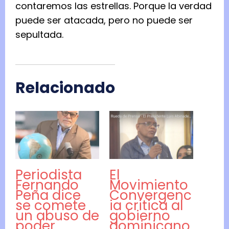
contaremos las estrellas. Porque la verdad
puede ser atacada, pero no puede ser
sepultada.
Relacionado
Periodista
El
Fernando
Movimiento
Peña dice
Convergenc
se comete
ia critica al
un abuso de
gobierno
poder
dominicano