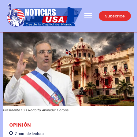
Subscribe
Presidente Luis Rodolfo Abinader Corona
OPINIÓN
2
min.
de lectura