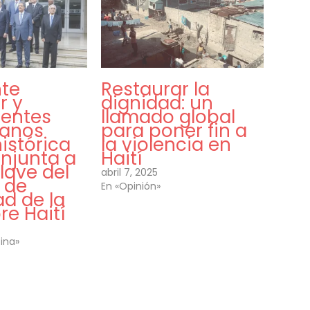
nte
Restaurar la
r y
dignidad: un
dentes
llamado global
canos
para poner fin a
istórica
la violencia en
onjunta a
Haití
lave del
abril 7, 2025
 de
En «Opinión»
d de la
e Haití
ina»