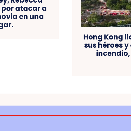
sey, Rebecca
 por atacar a
novia en una
gar.
Hong Kong ll
sus héroes y 
incendio