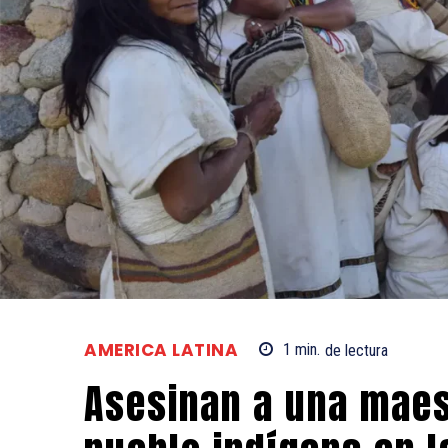
AMERICA LATINA
1
min.
de lectura
Asesinan a una maes