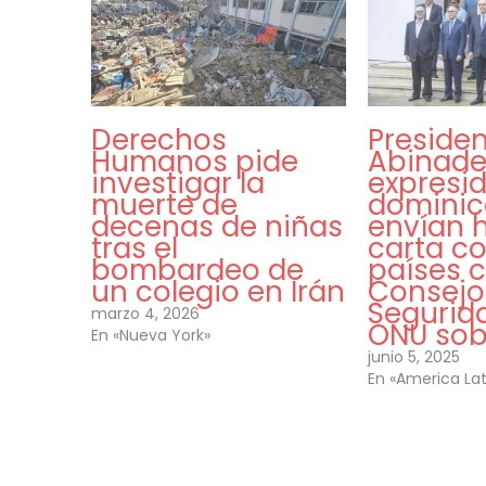
Derechos
Preside
Humanos pide
Abinade
investigar la
expresi
muerte de
domini
decenas de niñas
envían h
tras el
carta c
bombardeo de
países c
un colegio en Irán
Consejo
Segurida
marzo 4, 2026
ONU sobr
En «Nueva York»
junio 5, 2025
En «America Lat