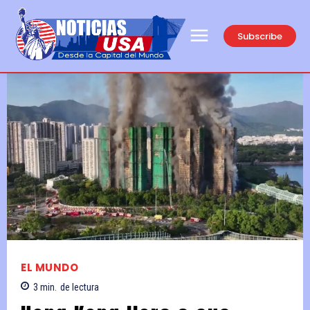
Subscribe
EL MUNDO
3
min.
de lectura