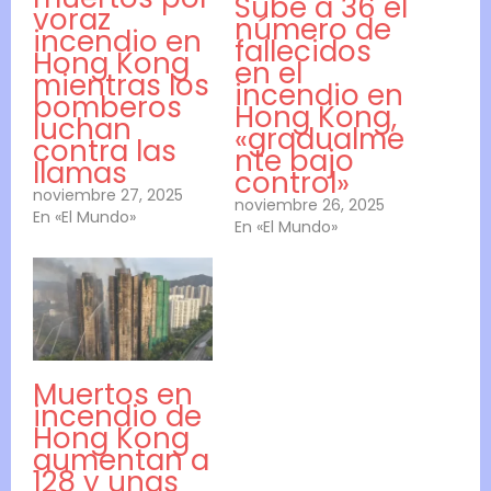
Sube a 36 el
voraz
número de
incendio en
fallecidos
Hong Kong
en el
mientras los
incendio en
bomberos
Hong Kong,
luchan
«gradualme
contra las
nte bajo
llamas
control»
noviembre 27, 2025
noviembre 26, 2025
En «El Mundo»
En «El Mundo»
Muertos en
incendio de
Hong Kong
aumentan a
128 y unas