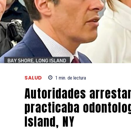
SALUD
1
min.
de lectura
Autoridades arresta
practicaba odontolog
Island, NY