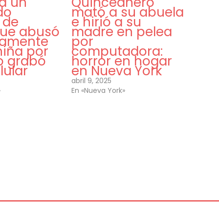
a un
Quinceañero
do
mató a su abuela
 de
e hirió a su
que abusó
madre en pelea
tamente
por
niña por
computadora:
o grabó
horror en hogar
lular
en Nueva York
abril 9, 2025
»
En «Nueva York»