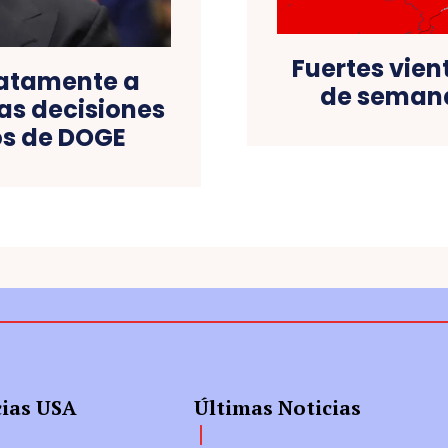
Fuertes vie
iatamente a
de semana
 las decisiones
os de DOGE
cias USA
Últimas Noticias