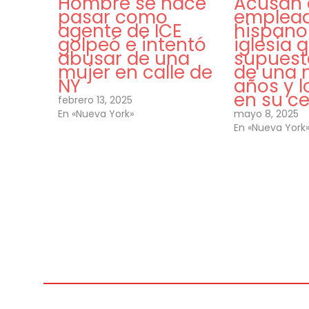
Hombre se hace
Acusan 
pasar como
emplea
agente de ICE
hispano
golpeó e intentó
iglesia 
abusar de una
supues
mujer en calle de
de una 
NY
años y l
en su ce
febrero 13, 2025
En «Nueva York»
mayo 8, 2025
En «Nueva York