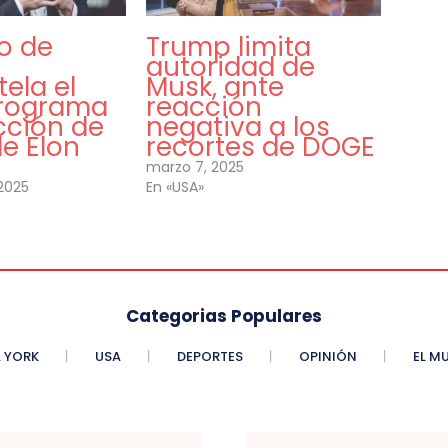
o de
Trump limita
autoridad de
ela el
Musk, ante
rograma
reacción
cción de
negativa a los
e Elon
recortes de DOGE
marzo 7, 2025
2025
En «USA»
Categorias Populares
 YORK
USA
DEPORTES
OPINIÓN
EL M