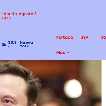
sábado, agosto 8,
2026
Portada
USA
Int
30.3
Nueva
York
C
Más