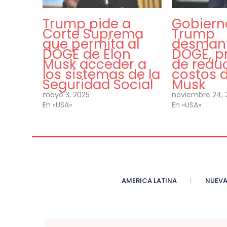
Trump pide a
Gobiern
Corte Suprema
Trump
que permita al
desmant
DOGE de Elon
DOGE, p
Musk acceder a
de redu
los sistemas de la
costos d
Seguridad Social
Musk
mayo 3, 2025
noviembre 24, 
En «USA»
En «USA»
AMERICA LATINA
NUEVA