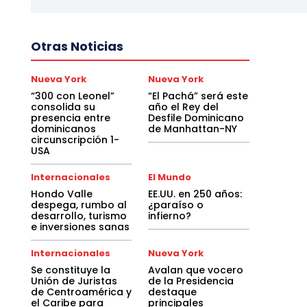
Otras Noticias
Nueva York
Nueva York
“300 con Leonel”
“El Pachá” será este
consolida su
año el Rey del
presencia entre
Desfile Dominicano
dominicanos
de Manhattan-NY
circunscripción 1-
USA
Internacionales
El Mundo
Hondo Valle
EE.UU. en 250 años:
despega, rumbo al
¿paraíso o
desarrollo, turismo
infierno?
e inversiones sanas
Internacionales
Nueva York
Se constituye la
Avalan que vocero
Unión de Juristas
de la Presidencia
de Centroamérica y
destaque
el Caribe para
principales