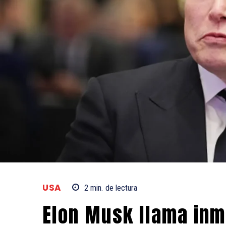
USA
2
min.
de lectura
Elon Musk llama in