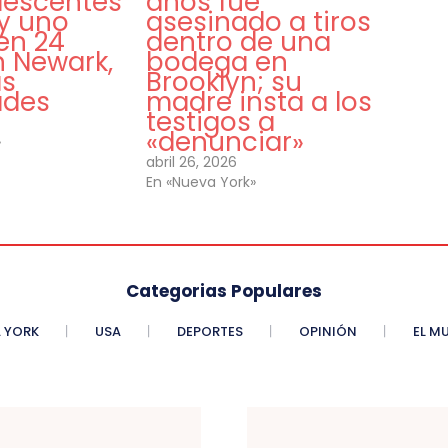
lescentes
años fue
 y uno
asesinado a tiros
en 24
dentro de una
n Newark,
bodega en
as
Brooklyn; su
ades
madre insta a los
testigos a
«denunciar»
»
abril 26, 2026
En «Nueva York»
Categorias Populares
 YORK
USA
DEPORTES
OPINIÓN
EL M