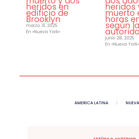
muerto y dos
dos ado
heridos en
heridos
edificio de
muerto 
Brooklyn
horas e
según l
marzo 31, 2025
autorid
En «Nueva York»
junio 28, 2025
En «Nueva York
AMERICA LATINA
NUEVA