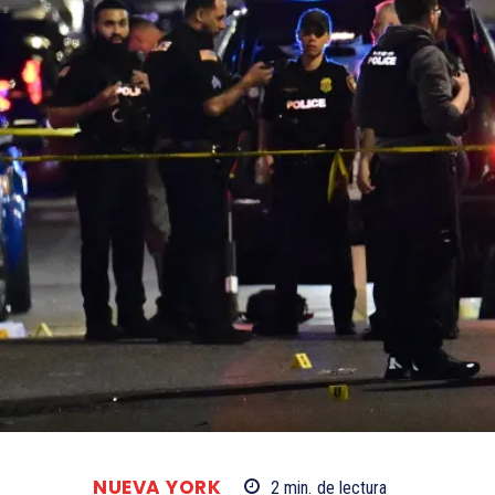
NUEVA YORK
2
min.
de lectura