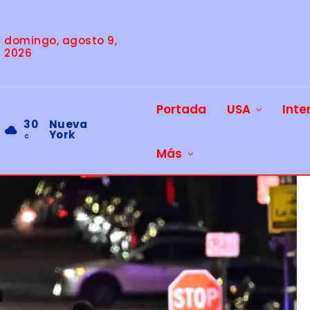
domingo, agosto 9,
2026
Portada
USA
Inte
30
Nueva
York
C
Más