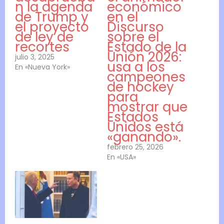
n la agenda
económico
de Trump y
en el
el proyecto
Discurso
de ley de
sobre el
recortes
Estado de la
Unión 2026:
julio 3, 2025
usa a los
En «Nueva York»
campeones
de hockey
para
mostrar que
Estados
Unidos está
«ganando».
febrero 25, 2026
En «USA»