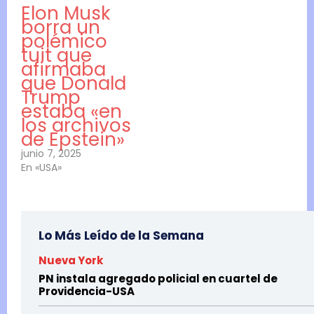
Elon Musk
borra un
polémico
tuit que
afirmaba
que Donald
Trump
estaba «en
los archivos
de Epstein»
junio 7, 2025
En «USA»
Lo Más Leído de la Semana
Nueva York
PN instala agregado policial en cuartel de
Providencia-USA