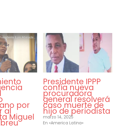
miento
Presidente IPPP
encia
confía nueva
l
procuradora
o
general resolverá
ano por
caso muerte de
 al
hijo de periodista
ta Miguel
marzo 14, 2025
Abreu
En «America Latina»