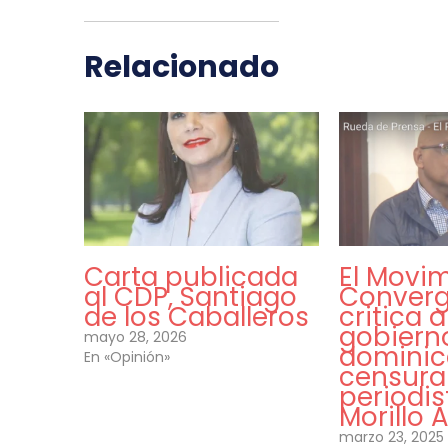
Relacionado
Carta publicada
El Movi
al CDP, Santiago
Converg
de los Caballeros
critica a
gobiern
mayo 28, 2026
dominic
En «Opinión»
censurar
periodis
Morillo 
marzo 23, 2025