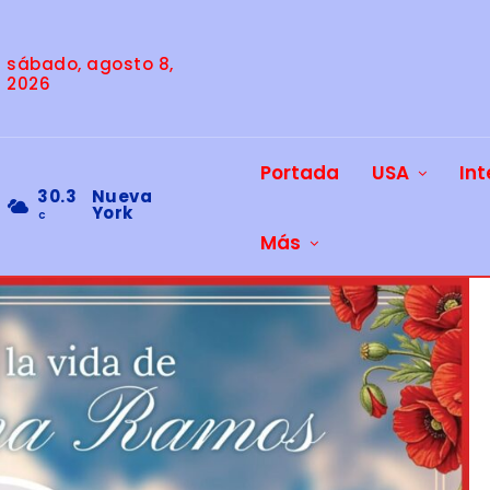
sábado, agosto 8,
2026
Portada
USA
Int
30.3
Nueva
York
C
Más