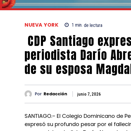
NUEVA YORK
1
min.
de lectura
CDP Santiago expres
periodista Darío Abr
de su esposa Magd
Por
Redacción
junio 7, 2026
SANTIAGO.– El Colegio Dominicano de Per
expresó su profundo pesar por el falle