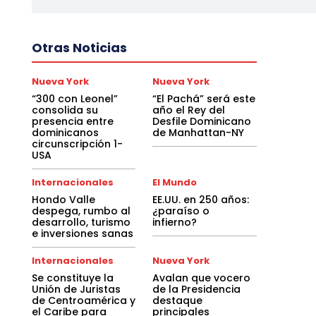
Otras Noticias
Nueva York
Nueva York
“300 con Leonel”
“El Pachá” será este
consolida su
año el Rey del
presencia entre
Desfile Dominicano
dominicanos
de Manhattan-NY
circunscripción 1-
USA
Internacionales
El Mundo
Hondo Valle
EE.UU. en 250 años:
despega, rumbo al
¿paraíso o
desarrollo, turismo
infierno?
e inversiones sanas
Internacionales
Nueva York
Se constituye la
Avalan que vocero
Unión de Juristas
de la Presidencia
de Centroamérica y
destaque
el Caribe para
principales