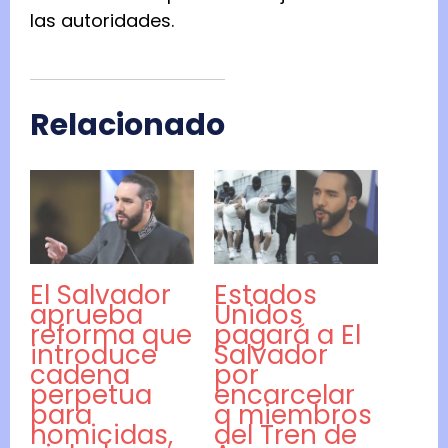
las autoridades.
Relacionado
El Salvador
Estados
aprueba
Unidos
reforma que
pagará a El
introduce
Salvador
cadena
por
perpetua
encarcelar
para
a miembros
homicidas,
del Tren de