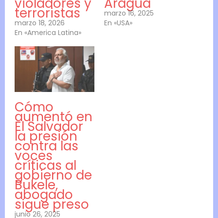
violadores y
Aragua
terroristas
marzo 16, 2025
marzo 18, 2026
En «USA»
En «America Latina»
Cómo
aumentó en
El Salvador
la presión
contra las
voces
críticas al
gobierno de
Bukele,
abogado
sigue preso
junio 26, 2025