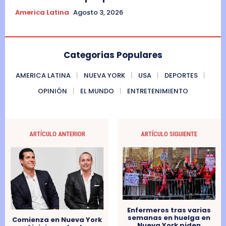
America Latina
Agosto 3, 2026
Categorias Populares
AMERICA LATINA
NUEVA YORK
USA
DEPORTES
OPINIÓN
EL MUNDO
ENTRETENIMIENTO
ARTÍCULO ANTERIOR
ARTÍCULO SIGUIENTE
Enfermeros tras varias
semanas en huelga en
Comienza en Nueva York
Nueva York piden