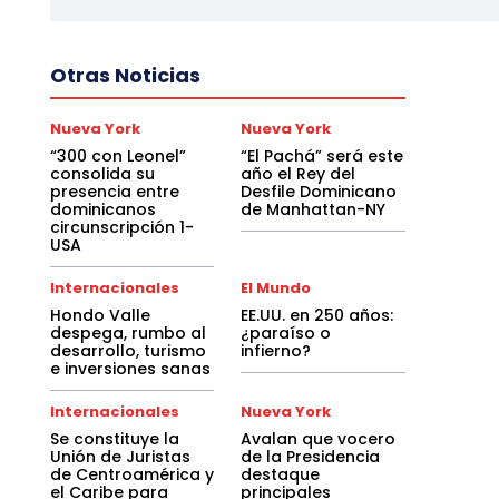
Otras Noticias
Nueva York
Nueva York
“300 con Leonel”
“El Pachá” será este
consolida su
año el Rey del
presencia entre
Desfile Dominicano
dominicanos
de Manhattan-NY
circunscripción 1-
USA
Internacionales
El Mundo
Hondo Valle
EE.UU. en 250 años:
despega, rumbo al
¿paraíso o
desarrollo, turismo
infierno?
e inversiones sanas
Internacionales
Nueva York
Se constituye la
Avalan que vocero
Unión de Juristas
de la Presidencia
de Centroamérica y
destaque
el Caribe para
principales