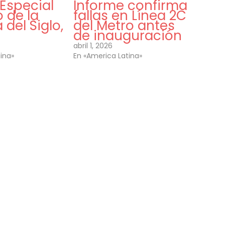
Especial
Informe confirma
 de la
fallas en Línea 2C
 del Siglo,
del Metro antes
de inauguración
abril 1, 2026
ina»
En «America Latina»