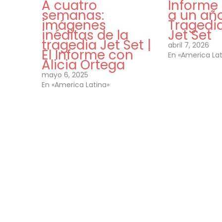
A cuatro
Informe 
semanas:
a un año
imágenes
Tragedia
inéditas de la
Jet Set
tragedia Jet Set |
abril 7, 2026
El Informe con
En «America Lat
Alicia Ortega
mayo 6, 2025
En «America Latina»