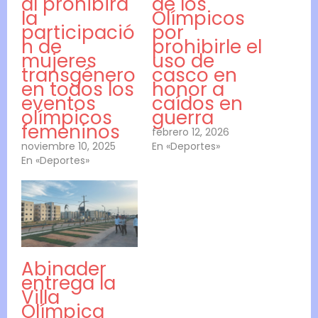
al prohibirá
de los
la
Olímpicos
participació
por
n de
prohibirle el
mujeres
uso de
transgénero
casco en
en todos los
honor a
eventos
caídos en
olímpicos
guerra
femeninos
febrero 12, 2026
noviembre 10, 2025
En «Deportes»
En «Deportes»
Abinader
entrega la
Villa
Olímpica