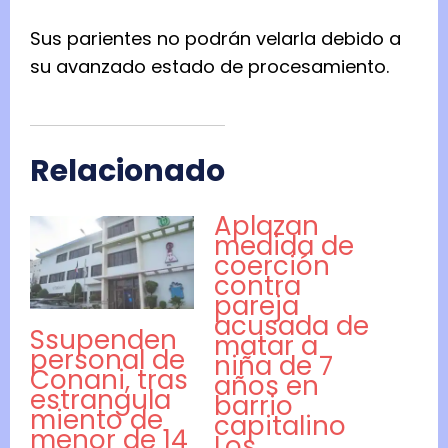
Sus parientes no podrán velarla debido a
su avanzado estado de procesamiento.
Relacionado
Aplazan
medida de
coerción
contra
pareja
acusada de
Ssupenden
matar a
personal de
niña de 7
Conani, tras
años en
estrangula
barrio
miento de
capitalino
menor de 14
Los