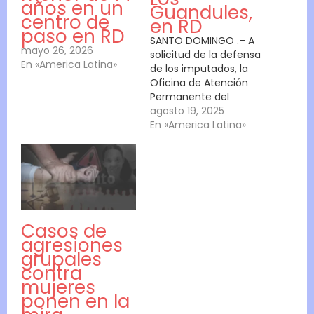
años en un
Guandules,
centro de
en RD
paso en RD
SANTO DOMINGO .– A
mayo 26, 2026
solicitud de la defensa
En «America Latina»
de los imputados, la
Oficina de Atención
Permanente del
Distrito Nacional aplazó
agosto 19, 2025
la audiencia de
En «America Latina»
solicitud de medida de
coerción contra la
pareja de esposos
implicados en actos de
tortura y barbarie y
maltrato contra una
menor de edad.
Casos de
Yokeiry Coronado De…
agresiones
grupales
contra
mujeres
ponen en la