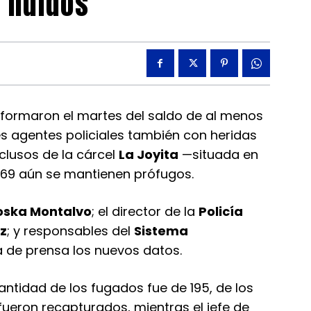
s huidos
ormaron el martes del saldo de al menos
res agentes policiales también con heridas
eclusos de la cárcel
La Joyita
—situada en
s 69 aún se mantienen prófugos.
oska Montalvo
; el director de la
Policía
z
; y responsables del
Sistema
 de prensa los nuevos datos.
ntidad de los fugados fue de 195, de los
 fueron recapturados, mientras el jefe de