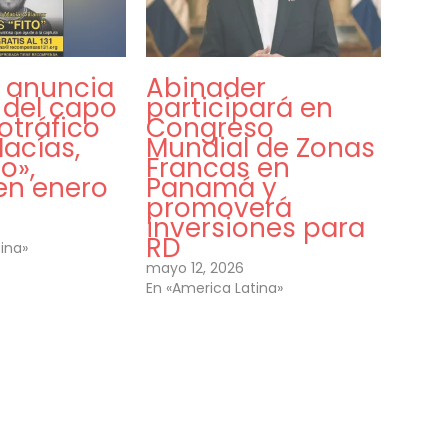
 anuncia
Abinader
 del capo
participará en
otráfico
Congreso
acías,
Mundial de Zonas
to»,
Francas en
en enero
Panamá y
promoverá
inversiones para
RD
ina»
mayo 12, 2026
En «America Latina»