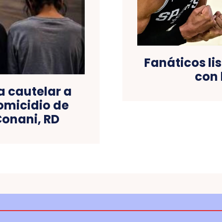
Fanáticos lis
con 
a cautelar a
omicidio de
Conani, RD