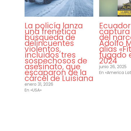
La policía lanza
Ecuador
una frenética
captura
búsqueda de
del narc
delincuentes
Adolfo M
violentos,
alias «Fi
incluidos tres
fugado 
sospechosos de
2024
asesinato, que
junio 26, 2025
escaparon de la
En «America Lat
cárcel de Luisiana
enero 31, 2026
En «USA»