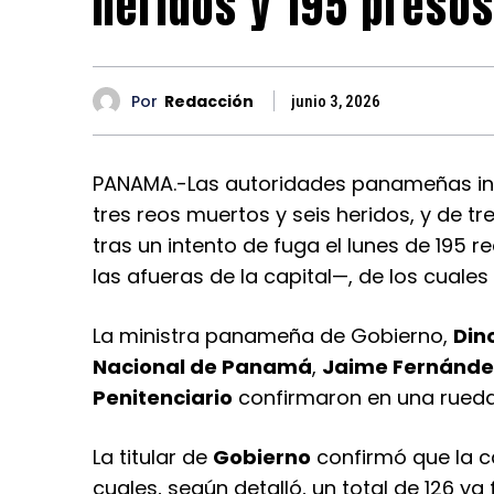
heridos y 195 preso
Por
Redacción
junio 3, 2026
PANAMA.-Las autoridades panameñas inf
tres reos muertos y seis heridos, y de t
tras un intento de fuga el lunes de 195 r
las afueras de la capital—, de los cuale
La ministra panameña de Gobierno,
Din
Nacional de Panamá
,
Jaime Fernánde
Penitenciario
confirmaron en una rueda
La titular de
Gobierno
confirmó que la ca
cuales, según detalló, un total de 126 ya