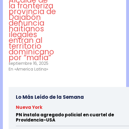
la fronteriza
provincia de
Dajabón
denuncia
haitianos
ilegales
entran al
territorio
dominicano
por “mafia”
septiembre 16, 2025
En «America Latina»
Lo Más Leído de la Semana
Nueva York
PN instala agregado policial en cuartel de
Providencia-USA