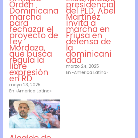
Orden
presidencial
Dominicana
del PLD, Abel
marcha
Martínez
para
invita a
rechazar el
marcha en
proyecto de
Friusa en
Ley
defensa de
Mordaza,
la
que busca
dominicani
regula la
dad
libre
marzo 24, 2025
expresión
En «America Latina»
en RD
mayo 23, 2025
En «America Latina»
Alcalde de