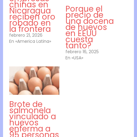
chinas en
Porque el
Nicaragua
precio de
reciben oro
una docena
robado en
de huevos
la frontera
en EEUU
febrero 21, 2026
cuesta
En «America Latina»
tanto?
febrero 16, 2025
En «USA»
Brote de
salmonela
vinculado a
huevos
enferma a
95 personas