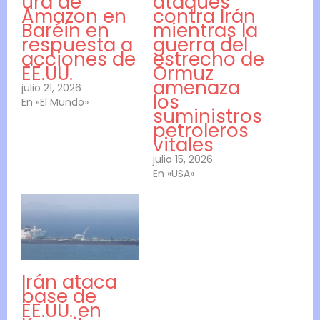
ura de
ataques
Amazon en
contra Irán
Baréin en
mientras la
respuesta a
guerra del
acciones de
estrecho de
EE.UU.
Ormuz
amenaza
julio 21, 2026
los
En «El Mundo»
suministros
petroleros
vitales
julio 15, 2026
En «USA»
Irán ataca
base de
EE.UU. en