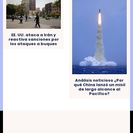
EE. UU. ataca a Irán y
reactiva sanciones por
los ataques a buques
Análisis noticioso ¿Por
qué China lanzó un misil
de largo alcance al
Pacífico?