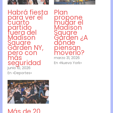
Habrá fiesta
Plan
para ver el
propone
cuarto
mudar el
partido
Madison
fuera del
Square
Madison
Garden ¿A
Square
dónde
Garden NY,
piensan
pero con
moverlo?
más
marzo 31, 2026
seguridad
En «Nueva York»
junio 10, 2026
En «Deportes»
Más de 20