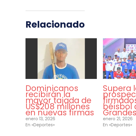
Relacionado
Dominicanos
Supera l
recibirán la
prospec
mayor tajada de
firmados
US$208 millones
béisbol 
en nuevas firmas
Grandes
enero 13, 2026
enero 21, 2026
En «Deportes»
En «Deportes»