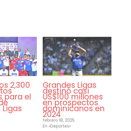
os 2,300
Grandes Ligas
tos
destinó casi
 para el
US$100 millones
de
en prospectos
 Ligas
dominicanos en
2024
febrero 18, 2025
En «Deportes»