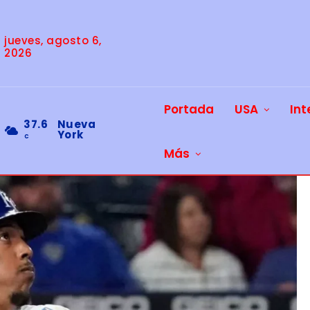
jueves, agosto 6,
2026
Portada
USA
Int
37.6
Nueva
York
C
Más