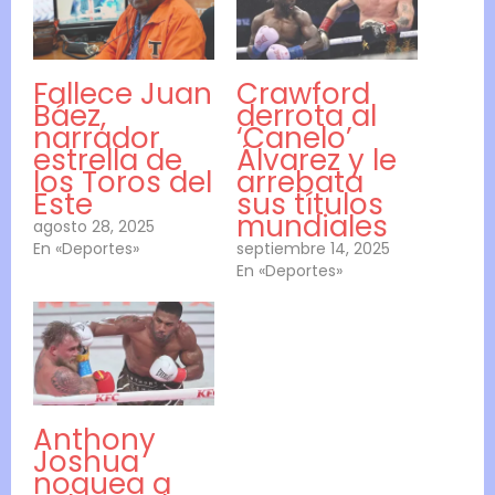
Fallece Juan
Crawford
Báez,
derrota al
narrador
‘Canelo’
estrella de
Álvarez y le
los Toros del
arrebata
Este
sus títulos
mundiales
agosto 28, 2025
En «Deportes»
septiembre 14, 2025
En «Deportes»
Anthony
Joshua
noquea a