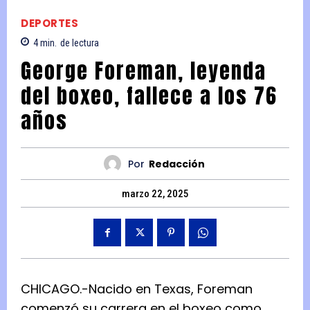
DEPORTES
4
min.
de lectura
George Foreman, leyenda
del boxeo, fallece a los 76
años
Por
Redacción
marzo 22, 2025
CHICAGO.-Nacido en Texas, Foreman
comenzó su carrera en el boxeo como