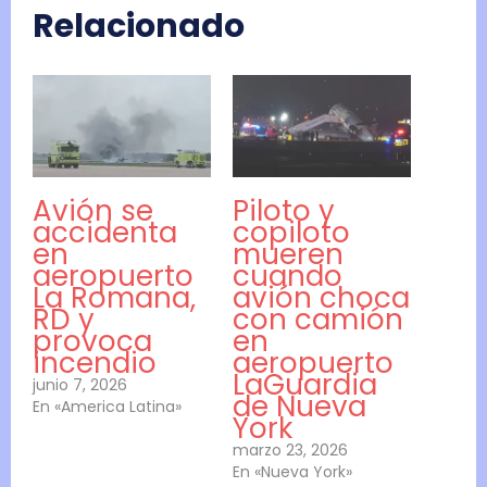
Relacionado
Avión se
Piloto y
accidenta
copiloto
en
mueren
aeropuerto
cuando
La Romana,
avión choca
RD y
con camión
provoca
en
incendio
aeropuerto
LaGuardia
junio 7, 2026
de Nueva
En «America Latina»
York
marzo 23, 2026
En «Nueva York»