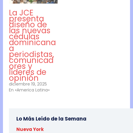
La JCE
presenta
diseño de
las nuevas
cédulas
dominicana
a
periodistas,
comunicad
ores y
líderes de
opinión
diciembre 19, 2025
En «America Latina»
Lo Más Leído de la Semana
Nueva York