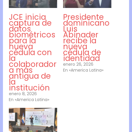
JCE inicia
Presidente
captura de
dominicano
datos
Luis
biométricos
Abinader
para la
recibe la
nueva
nueva
cédula con
cédula de
la
identidad
colaborador
enero 26, 2026
a más
En «America Latina»
antigua de
la
institución
enero 8, 2026
En «America Latina»