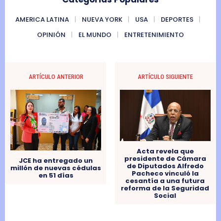
AMERICA LATINA
NUEVA YORK
USA
DEPORTES
OPINIÓN
EL MUNDO
ENTRETENIMIENTO
ARTÍCULO ANTERIOR
ARTÍCULO SIGUIENTE
Acta revela que
presidente de Cámara
JCE ha entregado un
de Diputados Alfredo
millón de nuevas cédulas
Pacheco vinculó la
en 51 días
cesantía a una futura
reforma de la Seguridad
Social