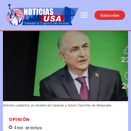
Subscribe
Antonio Ledezma, ex alcalde de Caracas y futuro Canciller de Venezuela
OPINIÓN
4
min.
de lectura