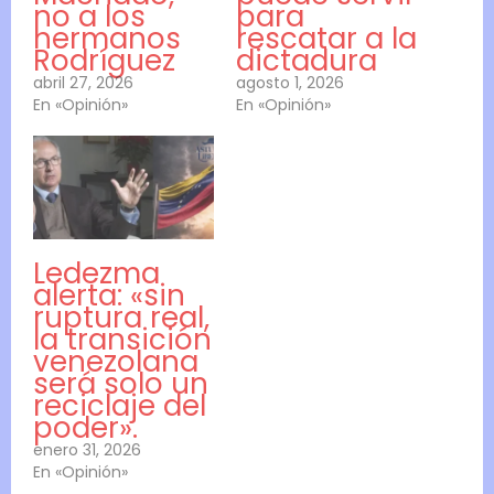
no a los
para
hermanos
rescatar a la
Rodríguez
dictadura
abril 27, 2026
agosto 1, 2026
En «Opinión»
En «Opinión»
Ledezma
alerta: «sin
ruptura real,
la transición
venezolana
será solo un
reciclaje del
poder».
enero 31, 2026
En «Opinión»