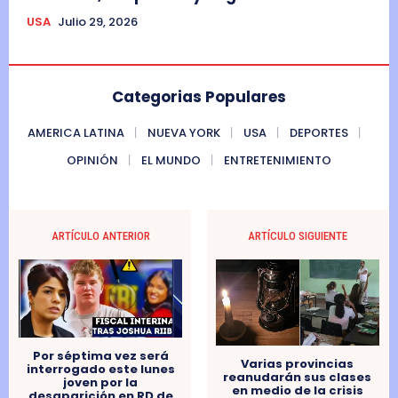
USA
Julio 29, 2026
Categorias Populares
AMERICA LATINA
NUEVA YORK
USA
DEPORTES
OPINIÓN
EL MUNDO
ENTRETENIMIENTO
ARTÍCULO ANTERIOR
ARTÍCULO SIGUIENTE
Por séptima vez será
Varias provincias
interrogado este lunes
reanudarán sus clases
joven por la
en medio de la crisis
desaparición en RD de