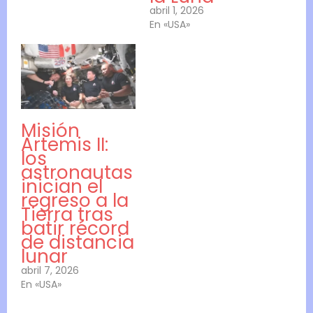
abril 1, 2026
En «USA»
Misión
Artemis II:
los
astronautas
inician el
regreso a la
Tierra tras
batir récord
de distancia
lunar
abril 7, 2026
En «USA»