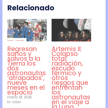
Relacionado
Regresan
Artemis II:
sanos y
Colapso
salvos a la
total,
Tierra los
radiación,
dos
escudo
astronautas
térmico y
‘atrapados’,
otros
nueve
riesgos que
meses en el
enfrentan
espacio
los
astronautas
marzo 18, 2025
en el viaje a
En «USA»
la Luna