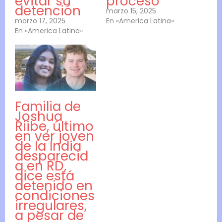
evitar su
proceso
detención
marzo 15, 2025
marzo 17, 2025
En «America Latina»
En «America Latina»
Familia de
Joshua
Riibe, último
en ver joven
de la India
desparecid
a en RD,
dice está
detenido en
condiciones
irregulares,
a pesar de