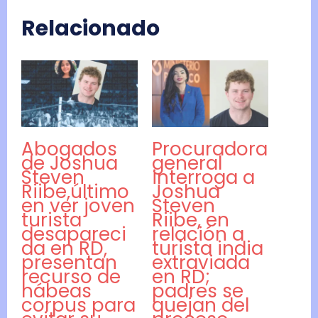
Relacionado
Abogados
Procuradora
de Joshua
general
Steven
interroga a
Riibe,último
Joshua
en ver joven
Steven
turista
Riibe, en
desapareci
relación a
da en RD,
turista india
presentan
extraviada
recurso de
en RD;
hábeas
padres se
corpus para
quejan del