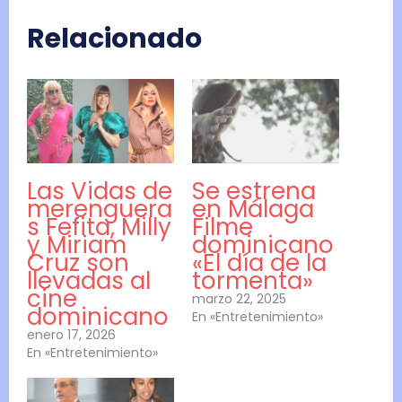
Relacionado
Las Vidas de
Se estrena
merenguera
en Málaga
s Fefita, Milly
Filme
y Miriam
dominicano
Cruz son
«El día de la
llevadas al
tormenta»
cine
marzo 22, 2025
dominicano
En «Entretenimiento»
enero 17, 2026
En «Entretenimiento»