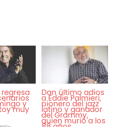
 regresa
Dan último adios
cenarios
a Eddie Palmieri,
mingo y
pionero del jazz
stoy muy
latino y ganador
del Grammy,
quien murió a los
88 años
iento»