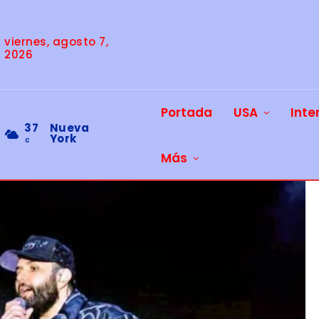
viernes, agosto 7,
2026
Portada
USA
Inte
37
Nueva
York
C
Más