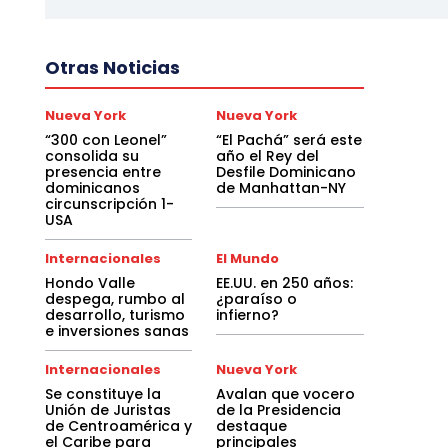
Otras Noticias
Nueva York
Nueva York
“300 con Leonel”
“El Pachá” será este
consolida su
año el Rey del
presencia entre
Desfile Dominicano
dominicanos
de Manhattan-NY
circunscripción 1-
USA
Internacionales
El Mundo
Hondo Valle
EE.UU. en 250 años:
despega, rumbo al
¿paraíso o
desarrollo, turismo
infierno?
e inversiones sanas
Internacionales
Nueva York
Se constituye la
Avalan que vocero
Unión de Juristas
de la Presidencia
de Centroamérica y
destaque
el Caribe para
principales