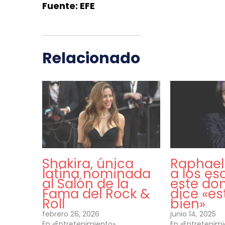
Fuente: EFE
Relacionado
Shakira, única
Raphael
latina nominada
a los es
al Salón de la
este do
Fama del Rock &
dice «e
Roll
bien»
febrero 26, 2026
junio 14, 2025
En «Entretenimiento»
En «Entretenim