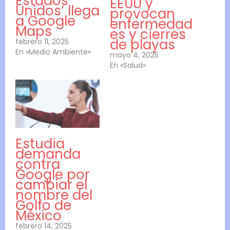
Estados
EEUU y
Unidos’ llega
provocan
a Google
enfermedad
Maps
es y cierres
de playas
febrero 11, 2025
En «Medio Ambiente»
mayo 4, 2025
En «Salud»
Estudia
demanda
contra
Google por
cambiar el
nombre del
Golfo de
México
febrero 14, 2025