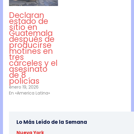
Declaran
estado de
sitio en
Guatemala
después de
producirse
motines en
tres
cárceles y el
asesinato
de 8
policías
enero 19, 2026
En «America Latina»
Lo Más Leído de la Semana
Nueva York