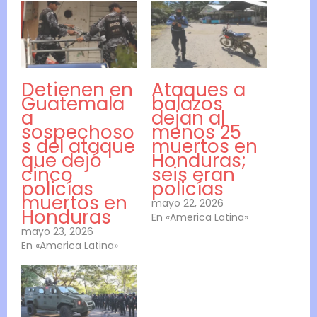
Detienen en
Ataques a
Guatemala
balazos
a
dejan al
sospechoso
menos 25
s del ataque
muertos en
que dejó
Honduras;
cinco
seis eran
policías
policías
muertos en
mayo 22, 2026
Honduras
En «America Latina»
mayo 23, 2026
En «America Latina»