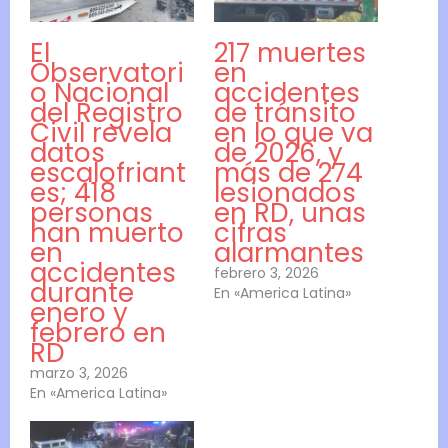
El
217 muertes
Observatori
en
o Nacional
accidentes
del Registro
de tránsito
Civil revela
en lo que va
datos
de 2026, y
escalofriant
más de 274
es; 418
lesionados
personas
en RD, unas
han muerto
cifras
en
alarmantes
accidentes
febrero 3, 2026
durante
En «America Latina»
enero y
febrero en
RD
marzo 3, 2026
En «America Latina»