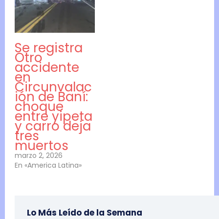
Se registra
Otro
accidente
en
Circunvalac
ión de Baní:
choque
entre yipeta
y carro deja
tres
muertos
marzo 2, 2026
En «America Latina»
Lo Más Leído de la Semana