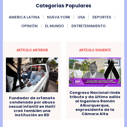
Categorias Populares
AMERICA LATINA
NUEVA YORK
USA
DEPORTES
OPINIÓN
EL MUNDO
ENTRETENIMIENTO
ARTÍCULO ANTERIOR
ARTÍCULO SIGUIENTE
Congreso Nacional rinde
tributo y da último adiós
Fundador de orfanato
al Ingeniero Ramón
condenado por abuso
Alburquerque,
sexual infantil en Haití
expresidente de la
creó también una
Cámara Alta
institución en RD